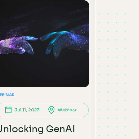
EBINAR
Jul 11, 2023
Webinar
Unlocking GenAI