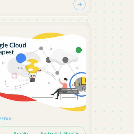
EETUP
Apr 26,
Budapest, Gizella