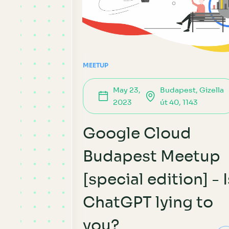
MEETUP
May 23,
Budapest, Gizella
2023
út 40, 1143
Google Cloud
Budapest Meetup
[special edition] - I
ChatGPT lying to
you?