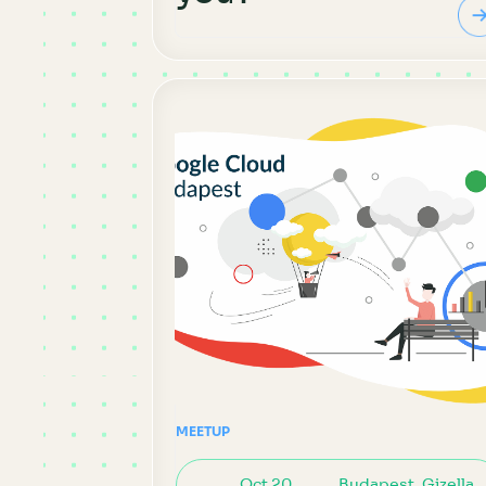
MEETUP
Oct 20,
Budapest, Gizella