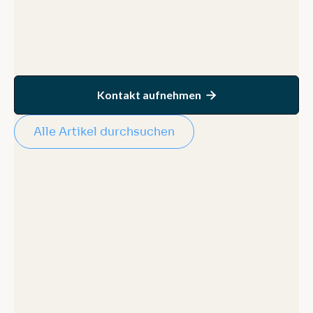
Kontakt aufnehmen

Alle Artikel durchsuchen
Google Cloud
June 24, 2025
Cloud Provider Comparison:
Finding the Right Fit for Your
Business in 2025