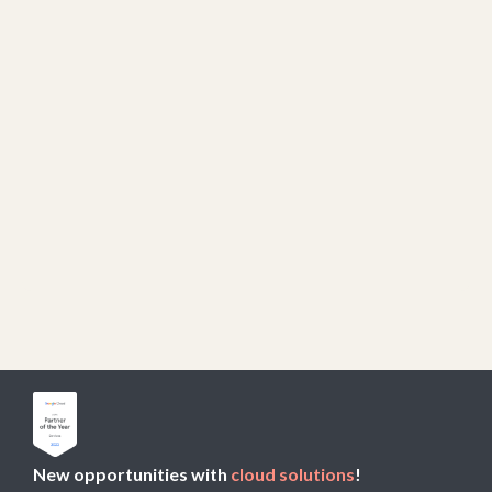
Neuer Name, neue
Unternehmensidentität
Ab Sommer 2018 firmieren wir weltweit unter dem
neuen Namen Aliz.
Read article

New opportunities with
cloud solutions
!