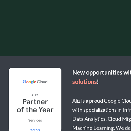
New opportunities wi
solutions
!
Aliz is a proud Google Cl
with specializations in In
Data Analytics, Cloud Mig
Machine Learning. We del