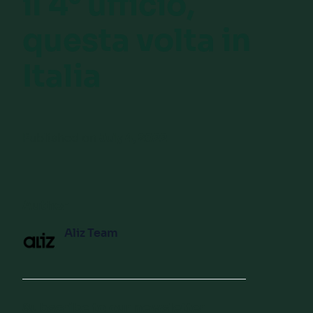
il 4° ufficio,
questa volta in
Italia
Published on
July 4, 2022
Author
Aliz Team
Subscribe to our newsletter