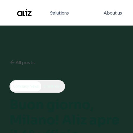
Solutions
About us
All posts
Company News
8 min read
Buon giorno,
Milano! Aliz apre