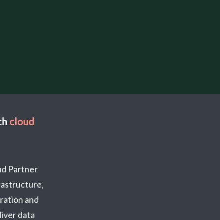
th
cloud
oud Partner
frastructure,
ration and
iver data