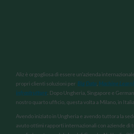
Aliz è orgogliosa di essere un'azienda internazional
propri clienti soluzioni per
Big Data
,
Machine Learn
infrastrutture
. Dopo Ungheria, Singapore e Germani
nostro quarto ufficio, questa volta a Milano, in Italia
Avendo iniziato in Ungheria e avendo tuttora la s
avuto ottimi rapporti internazionali con aziende di 