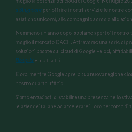
meglio la potenza del cloud di Google. Nel luglio 
a Singapore
per offrire i nostri servizi e le nostre 
asiatiche unicorni, alle compagnie aeree e alle azi
Nemmeno un anno dopo, abbiamo aperto il nostro te
meglio il mercato DACH. Attraverso una serie di pr
soluzioni basate sul cloud di Google veloci, affidabil
Bonprix
e molti altri.
E ora, mentre Google apre la sua nuova regione clo
nostro quarto ufficio.
Siamo entusiasti di stabilire una presenza nello stiva
le aziende italiane ad accelerare il loro percorso di