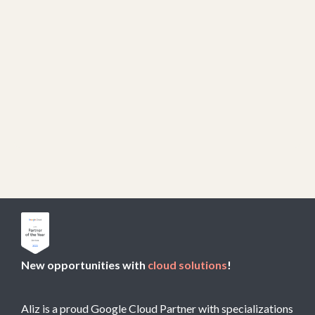
Wie Sie Ihr Google Cloud Platform-
Projekt sicherer machen: IAM-
Sicherheit
Lesen Sie unseren Artikel und Sie werden einige
Einstellungen kennenlernen, die Sie im IAM ändern
können, um die Sicherheit Ihres Projekts zu
verbessern.
Read article

New opportunities with
cloud solutions
!
Aliz is a proud Google Cloud Partner with specializations